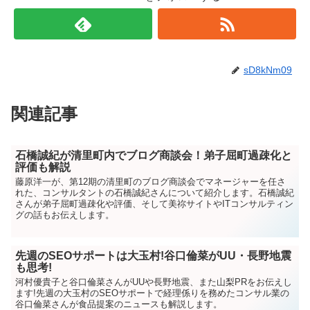
sD8kNm09
関連記事
石橋誠紀が清里町内でブログ商談会！弟子屈町過疎化と
評価も解説
藤原洋一が、第12期の清里町のブログ商談会でマネージャーを任さ
れた、コンサルタントの石橋誠紀さんについて紹介します。石橋誠紀
さんが弟子屈町過疎化や評価、そして美祢サイトやITコンサルティン
グの話もお伝えします。
先週のSEOサポートは大玉村!谷口倫菜がUU・長野地震
も思考!
河村優貴子と谷口倫菜さんがUUや長野地震、また山梨PRをお伝えし
ます!先週の大玉村のSEOサポートで経理係りを務めたコンサル業の
谷口倫菜さんが食品提案のニュースも解説します。