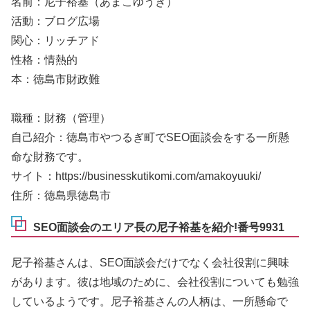
名前：尼子裕基（あまこゆうき）
活動：ブログ広場
関心：リッチアド
性格：情熱的
本：徳島市財政難
職種：財務（管理）
自己紹介：徳島市やつるぎ町でSEO面談会をする一所懸
命な財務です。
サイト：https://businesskutikomi.com/amakoyuuki/
住所：徳島県徳島市
SEO面談会のエリア長の尼子裕基を紹介!番号9931
尼子裕基さんは、SEO面談会だけでなく会社役割に興味
があります。彼は地域のために、会社役割についても勉強
しているようです。尼子裕基さんの人柄は、一所懸命で