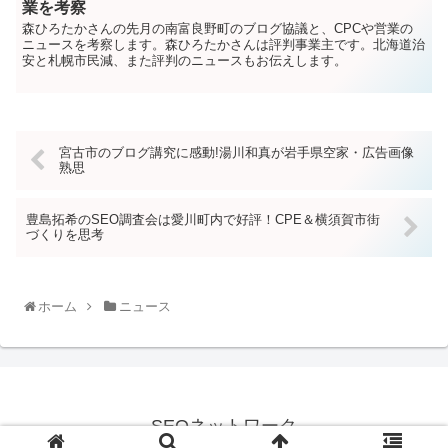
業を考察
森ひろたかさんの先月の南富良野町のブログ協議と、CPCや営業の
ニュースを考察します。森ひろたかさんは評判事業主です。北海道治
安と札幌市民減、また評判のニュースもお伝えします。
宮古市のブログ講究に感動!湯川和真が岩手県空家・広告画像
熟思
豊島拓希のSEO調査会は愛川町内で好評！CPE＆横須賀市街
づくりを思考
ホーム
ニュース
SEOネットワーク