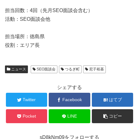
担当回数：4回（先月SEO面談会含む）
活動：SEO面談会他
担当場所：徳島県
役割：エリア長
ニュース
SEO面談会
つるぎ町
尼子裕基
シェアする
Twitter
Facebook
はてブ
Pocket
LINE
コピー
sD8kNm09をフォローする