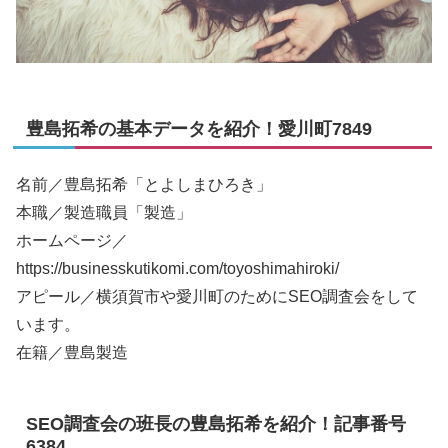
豊島拓希の基本データを紹介！愛川町7849
名前／豊島拓希「とよしまひろき」
本職／製造職員「製造」
ホームページ／
https://businesskutikomi.com/toyoshimahiroki/
アピール／横須賀市や愛川町のためにSEO調査会をして
います。
在籍／豊島製造
SEO調査会の班長の豊島拓希を紹介！記事番号
6384