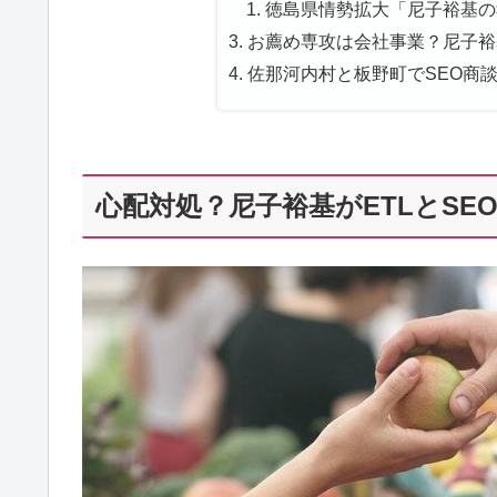
徳島県情勢拡大「尼子裕基の
お薦め専攻は会社事業？尼子裕基
佐那河内村と板野町でSEO商
心配対処？尼子裕基がETLとSEO