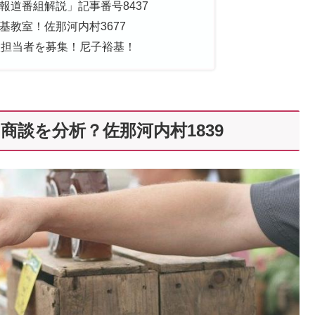
報道番組解説」記事番号8437
教室！佐那河内村3677
談担当者を募集！尼子裕基！
商談を分析？佐那河内村1839