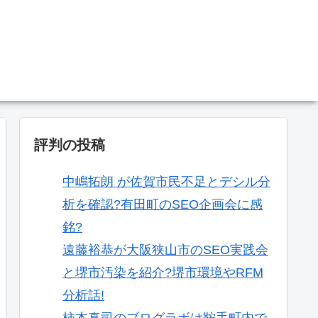
。
評判の投稿
中嶋拓朗 が佐賀市民不足とデシル分
析を確認?有田町のSEO企画会に感
銘?
遠藤裕恭が大阪狭山市のSEO実践会
と堺市汚染を紹介?堺市環境やRFM
分析話!
柿本真司のブログラボは鞍手町内で