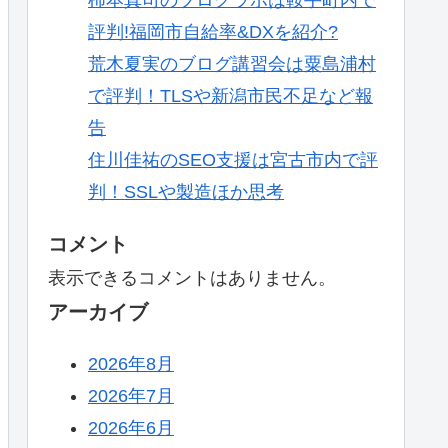
評判!福岡市自給率&DXを紹介?
荒木夏実のブログ講習会は粟島浦村
で評判！TLSや新潟市民不足など報
告
住川佳祐のSEO支援は宮古市内で評
判！SSLや製造ほか思考
コメント
表示できるコメントはありません。
アーカイブ
2026年8月
2026年7月
2026年6月