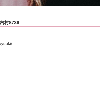
村8736
yuuki/