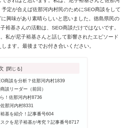
しできればと思います。私は、尼子裕基さんと佐那河
、予定が合えば佐那河内村民のためにSEO商談をして
グに興味があり素晴らしいと思いました。徳島県民の
尼子裕基さんの活動は、SEO商談だけではないです。
た。私が尼子裕基さんと話して影響されたエピソード
えします。最後までお付き合いください。
次
EO商談を分析？佐那河内村1839
O商談リーダー（前回）
！佐那河内村8736
佐那河内村8331
裕基を紹介！記事番号604
スクを尼子裕基が考究？記事番号8717