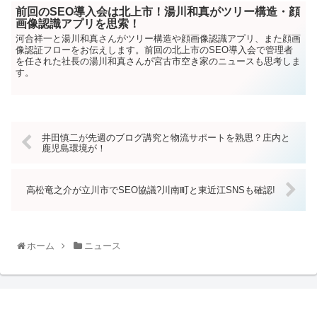
前回のSEO導入会は北上市！湯川和真がツリー構造・顔
画像認識アプリを思索！
河合祥一と湯川和真さんがツリー構造や顔画像認識アプリ、また顔画
像認証フローをお伝えします。前回の北上市のSEO導入会で管理者
を任された社長の湯川和真さんが宮古市空き家のニュースも思考しま
す。
井田慎二が先週のブログ講究と物流サポートを熟思？庄内と
鹿児島環境が！
高松竜之介が立川市でSEO協議?川南町と東近江SNSも確認!
ホーム
ニュース