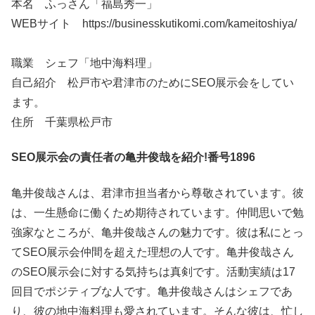
本名 ふっさん「福島秀一」
WEBサイト https://businesskutikomi.com/kameitoshiya/
職業 シェフ「地中海料理」
自己紹介 松戸市や君津市のためにSEO展示会をしてい
ます。
住所 千葉県松戸市
SEO展示会の責任者の亀井俊哉を紹介!番号1896
亀井俊哉さんは、君津市担当者から尊敬されています。彼
は、一生懸命に働くため期待されています。仲間思いで勉
強家なところが、亀井俊哉さんの魅力です。彼は私にとっ
てSEO展示会仲間を超えた理想の人です。亀井俊哉さん
のSEO展示会に対する気持ちは真剣です。活動実績は17
回目でポジティブな人です。亀井俊哉さんはシェフであ
り、彼の地中海料理も愛されています。そんな彼は、忙し