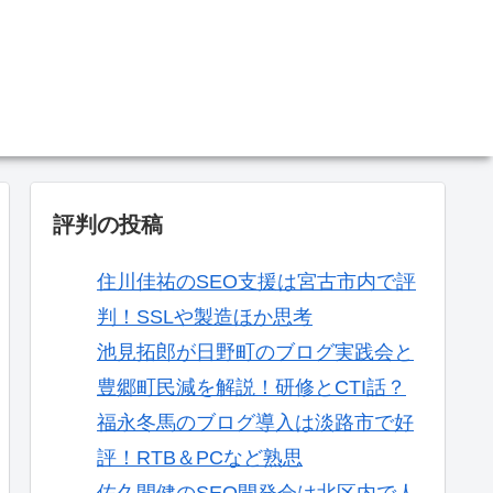
。
評判の投稿
住川佳祐のSEO支援は宮古市内で評
判！SSLや製造ほか思考
池見拓郎が日野町のブログ実践会と
豊郷町民減を解説！研修とCTI話？
福永冬馬のブログ導入は淡路市で好
評！RTB＆PCなど熟思
佐久間健のSEO開発会は北区内で人