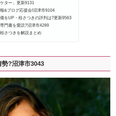
ター」更新9131
&ブログ応援会!沼津市9104
をUP・桂さつきの評判は?更新9563
門書を愛読?沼津市4289
桂さつきを解説まとめ
?沼津市3043