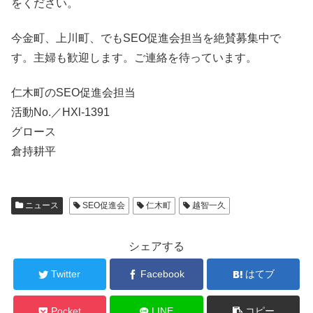
をください。
今金町、上川町、でもSEO促進会担当を絶賛募集中で
す。主婦も歓迎します。ご連絡を待っています。
仁木町のSEO促進会担当
活動No.／HXl-1391
グロース
倉持耕平
ニュース
SEO促進会
仁木町
越智一久
シェアする
Twitter
Facebook
はてブ
Pocket
LINE
コピー