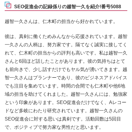
SEO促進会の記録係りの越智一久を紹介!番号5088
越智一久さんは、仁木町の担当から好かれています。
彼は、真剣に働くためみんなから応援されています。越智
一久さんの人柄は、努力家です。隔てなく誠実に接してく
れて、仁木町の担当からの評判も高いです。私は越智一久
さんと6回ほど話したことがあります。彼の気持ちはとて
も前向きで、少し話すだけでもヤル気が湧いてきます。越
智一久さんはプランナーであり、彼のビジネスアドバイス
でも注目を集めています。時間の合間でも仁木町や他6地
域の担当を助けてくれました。越智一久さんには、勉強家
という印象があります。SEO促進会だけでなく、Aレコー
ドなど多岐にわたり研究されています。越智一久さんの
SEO促進会に対する思いは真剣です。活動回数は5回目
で、ポジティブで努力家な男性だと思います。