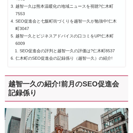
越智一久は熊本温暖化の地域ニュースを視聴?仁木町
7553
SEO促進会と七飯町街づくりを越智一久が勉強中!仁木
町3047
越智一久とビジネスアドバイスの口コミをUP!仁木町
6009
SEO促進会の評判と越智一久の評価は?仁木町8537
仁木町のSEO促進会の記録係り（越智一久）の紹介!
越智一久の紹介!前月のSEO促進会
記録係り