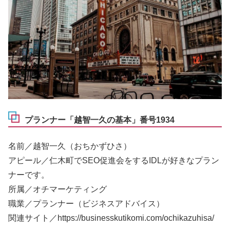
プランナー「越智一久の基本」番号1934
名前／越智一久（おちかずひさ）
アピール／仁木町でSEO促進会をするIDLが好きなプラン
ナーです。
所属／オチマーケティング
職業／プランナー（ビジネスアドバイス）
関連サイト／https://businesskutikomi.com/ochikazuhisa/