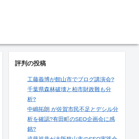
。
評判の投稿
工藤義博が館山市でブログ講演会?
千葉県森林破壊と柏市財政難も分
析?
中嶋拓朗 が佐賀市民不足とデシル分
析を確認?有田町のSEO企画会に感
銘?
遠藤裕恭が大阪狭山市のSEO実践会