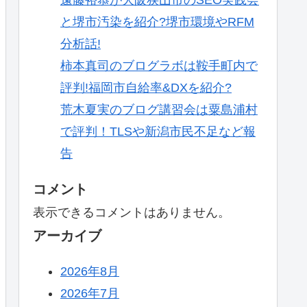
と堺市汚染を紹介?堺市環境やRFM
分析話!
柿本真司のブログラボは鞍手町内で
評判!福岡市自給率&DXを紹介?
荒木夏実のブログ講習会は粟島浦村
で評判！TLSや新潟市民不足など報
告
コメント
表示できるコメントはありません。
アーカイブ
2026年8月
2026年7月