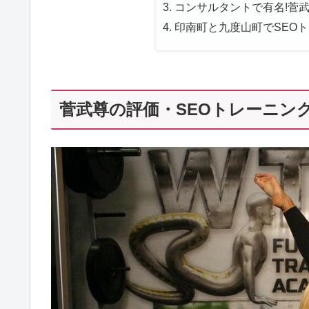
コンサルタントで有名!菅武
印南町と九度山町でSEOト
菅武尊の評価・SEOトレーニング