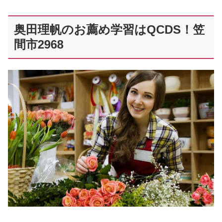
奥田理帆のお薦め学習はQCDS！笠
間市2968