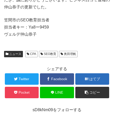
仲山恭子の更新でした。
笠間市のSEO教育担当者
担当者キー：Ya8ー9459
ヴェルデ仲山恭子
ニュース
CPA
SEO教育
奥田理帆
シェアする
Twitter
Facebook
はてブ
Pocket
LINE
コピー
sD8kNm09をフォローする