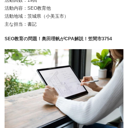
活動回数：19回
活動内容：SEO教育他
活動地域：茨城県（小美玉市）
主な担当：書記
SEO教育の問題！奥田理帆がCPA解説！笠間市3754