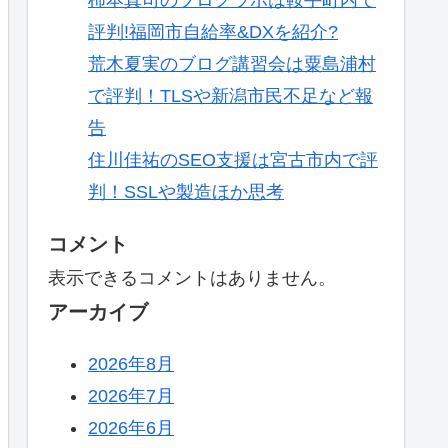
評判!福岡市自給率&DXを紹介?
荒木夏実のブログ講習会は粟島浦村
で評判！TLSや新潟市民不足など報
告
住川佳祐のSEO支援は宮古市内で評
判！SSLや製造ほか思考
コメント
表示できるコメントはありません。
アーカイブ
2026年8月
2026年7月
2026年6月