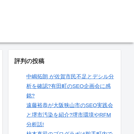
。
評判の投稿
中嶋拓朗 が佐賀市民不足とデシル分
析を確認?有田町のSEO企画会に感
銘?
遠藤裕恭が大阪狭山市のSEO実践会
と堺市汚染を紹介?堺市環境やRFM
分析話!
柿本真司のブログラボは鞍手町内で