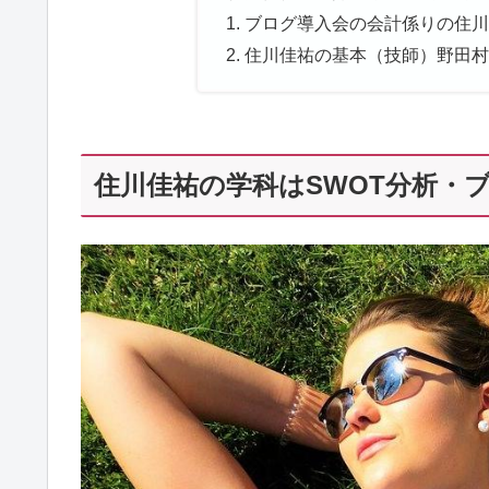
ブログ導入会の会計係りの住川
住川佳祐の基本（技師）野田村9
住川佳祐の学科はSWOT分析・ブ