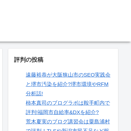
。
評判の投稿
遠藤裕恭が大阪狭山市のSEO実践会
と堺市汚染を紹介?堺市環境やRFM
分析話!
柿本真司のブログラボは鞍手町内で
評判!福岡市自給率&DXを紹介?
荒木夏実のブログ講習会は粟島浦村
で評判！TLSや新潟市民不足など報