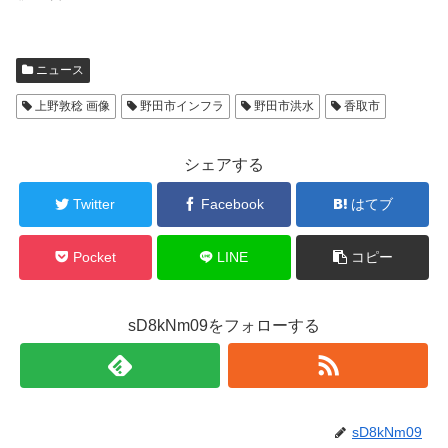
ニュース
上野敦稔 画像
野田市インフラ
野田市洪水
香取市
シェアする
Twitter
Facebook
はてブ
Pocket
LINE
コピー
sD8kNm09をフォローする
sD8kNm09