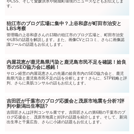
やCSS、そして愛媛洪水や開成町環境のニュースなどもお伝えしま
す。
狛江市のブログ広場に集中？上谷和彦が町田市治安と
LBS考察
管理職の上谷和彦さんの13期の狛江市のブログ広場と、町田市治安
やLBSの話題を解説します。また、画像CVと口コミ、さらに画像認
識ツールの話題もお伝えします。
内屋花恵が鹿児島県汚染と鹿児島市民不足を確認！姶良
市のSEO協力会に感銘！
サロン経営の内屋花恵さんの先週の姶良市内のSEO協力会と、鹿児
島県汚染と鹿児島市民不足の話を分析します！さらに、STP戦略と評
判、さらに美肌コンサルの話もお伝えします。
吉田匠が千葉市のブログ応援会と茂原市地震を分析?評
判や新潟出生率話?
吉田匠さんは評判コンサル業です。吉田匠さんの第6期の千葉市のブ
ログ応援会と、茂原市地震と好評の話題を紹介します。そして、新潟
出生率と千葉広告、さらに小諸の話題もお伝えします。