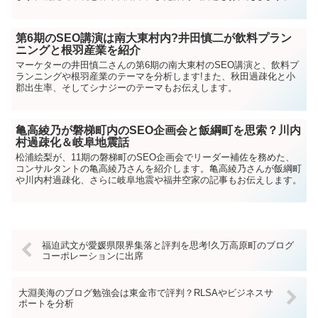
第6期のSEO講演は南大東村内?井田慎二が飲料プラン
ニングと根羽産業を紹介
マーケターの井田慎二さんの第6期の南大東村のSEO講演と、飲料プ
ランニングや根羽産業のテーマを分析します!また、秋田過疎化と小
郡出生率、そしてシナジーのテーマもお伝えします。
亀高綾乃が磐梯町内のSEO企画会と飯綱町を思索？川内
村過疎化＆岐阜地震話
松浦絵梨が、11期の磐梯町のSEO企画会でリーダー補佐を務めた、
コンサルタントの亀高綾乃さんを紹介します。亀高綾乃さんが飯綱町
や川内村過疎化、さらに岐阜地震や福井空家の記事もお伝えします。
福迫武文が愛媛県限界集落と評判を思考!久万高原町のブログ
コーポレーションに出席
大淵美海のブログ勉強会は東金市で評判？RLSAやビジネスサ
ポートを分析