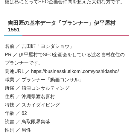
彼は私にとってSEO企画会仲間を超えた大切な方です。
吉田匠の基本データ「プランナー」伊平屋村
1551
名前 ／ 吉田匠「ヨシダショウ」
PR ／ 伊平屋村でSEO企画会をしている渡名喜村在住の
プランナーです。
関連URL ／ https://businesskutikomi.com/yoshidasho/
職業 ／ プランナー「動画コンサル」
所属 ／ 沼津コンサルティング
住所 ／ 沖縄県渡名喜村
特技 ／ スカイダイビング
年齢 ／ 62
読書 ／ 鳥取限界集落
性別 ／ 男性